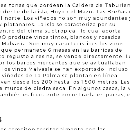
es zonas que bordean la Caldera de Taburien
idente de la isla, Hoyo del Mazo- Las Breñas
 el norte. Los viñedos no son muy abundantes 
platanares. La isla se caracteriza por su
entro del clima subtropical, lo cual aporta
 DO produce vinos tintos, blancos y rosados
 Malvasía. Son muy característicos los vinos
orque permanece 6 meses en las barricas de
o regusto a resina, se vende directamente. L
or los barcos mercantes que se avituallaban
los vinos Malvasía se han exportado, incluso
 viñedos de La Palma se plantan en línea
e van desde los 200 hasta los 1.500 metros. Las
e muros de piedra seca. En algunos casos, la 
ambién es frecuente encontrarla en parras, e
S
edos compiten territorialmente con las