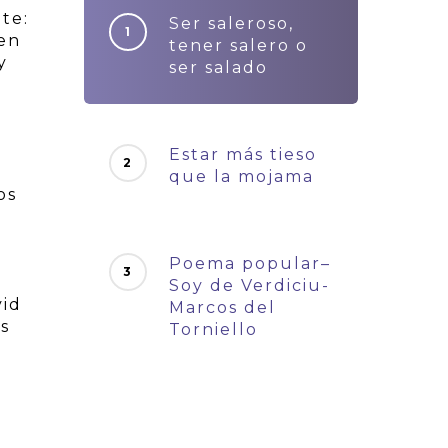
te:
Ser saleroso,
 en
tener salero o
y
ser salado
Estar más tieso
que la mojama
os
Poema popular–
Soy de Verdiciu-
vid
Marcos del
s
Torniello