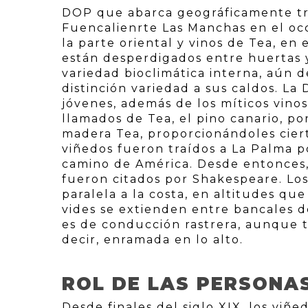
DOP que abarca geográficamente tr
Fuencalienrte Las Manchas en el occ
la parte oriental y vinos de Tea, en
están desperdigados entre huertas y 
variedad bioclimática interna, aún d
distinción variedad a sus caldos. La
jóvenes, además de los míticos vinos
llamados de Tea, el pino canario, p
madera Tea, proporcionándoles ciert
viñedos fueron traídos a La Palma p
camino de América. Desde entonces, 
fueron citados por Shakespeare. Los
paralela a la costa, en altitudes qu
vides se extienden entre bancales d
es de conducción rastrera, aunque t
decir, enramada en lo alto.
ROL DE LAS PERSONA
Desde finales del siglo XIX, los viñ