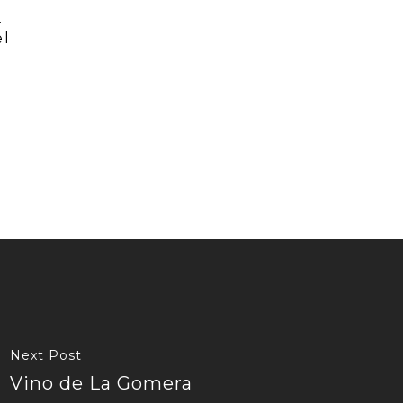
.
el
Next Post
Vino de La Gomera