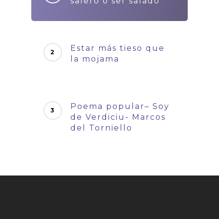
salero o ser salado
Estar más tieso que
la mojama
Poema popular– Soy
de Verdiciu- Marcos
del Torniello