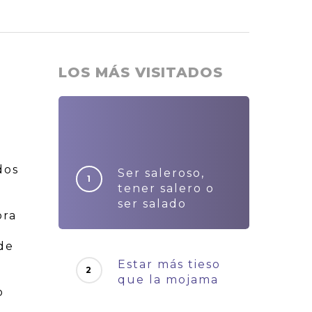
LOS MÁS VISITADOS
dos
Ser saleroso,
tener salero o
e
ser salado
bra
de
Estar más tieso
que la mojama
o