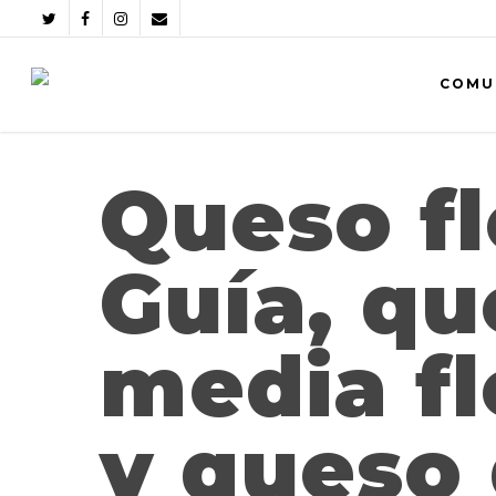
COMU
Queso fl
Guía, qu
media fl
y queso 