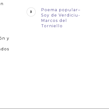
En
Poema popular–
Soy de Verdiciu-
Marcos del
Torniello
ón y
ados
a