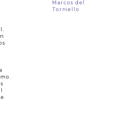
Marcos del
Torniello
l.
ón
os
a
smo.
os
el
de