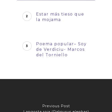
Estar más tieso que
la mojama
Poema popular– Soy
de Verdiciu- Marcos
del Torniello
Previous Post
Langosta roja (Palinurus elephas)