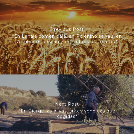
Previous Post
"En Lanaja comen paja, en Poleñino salvau, en
Alcubierre pescau y en Robres burro asau"
Next Post
"En Bierge las olivas, antes vendidas que
cogidas"