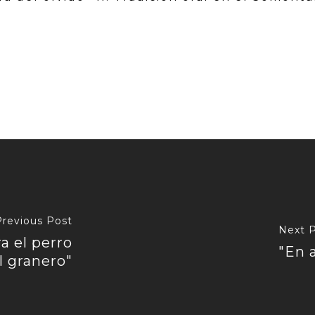
Previous Post
Next 
a el perro
"En 
l granero"