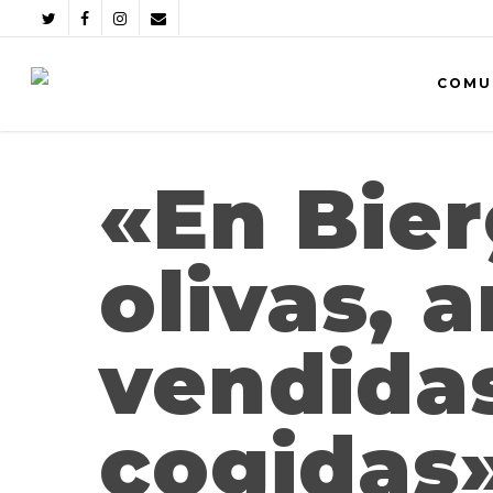
COMU
«En Bier
olivas, 
vendida
cogidas