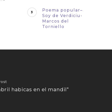
Poema popular–
Soy de Verdiciu-
Marcos del
Torniello
Post
abril habicas en el mandil"