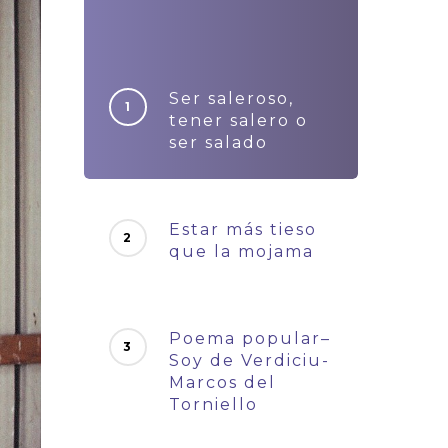
Ser saleroso,
tener salero o
ser salado
Estar más tieso
que la mojama
Poema popular–
Soy de Verdiciu-
Marcos del
Torniello