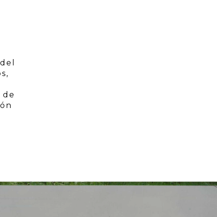
 del
s,
a de
ión