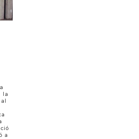
 a
 la
 al
ca
a
eció
ó a