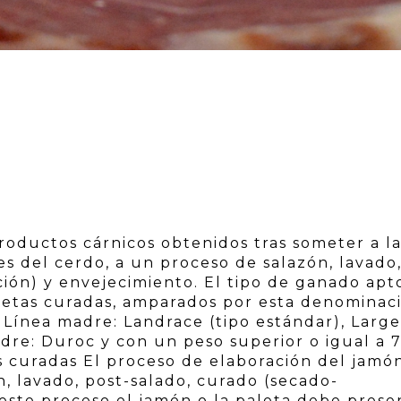
roductos cárnicos obtenidos tras someter a la
es del cerdo, a un proceso de salazón, lavado
ión) y envejecimiento. El tipo de ganado apt
letas curadas, amparados por esta denominac
 Línea madre: Landrace (tipo estándar), Large
re: Duroc y con un peso superior o igual a 7
as curadas El proceso de elaboración del jamó
n, lavado, post-salado, curado (secado-
este proceso el jamón o la paleta debe prese