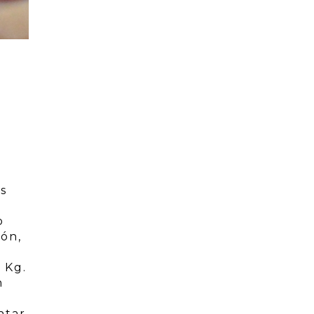
s
,
o
ión,
 Kg.
n
ntar