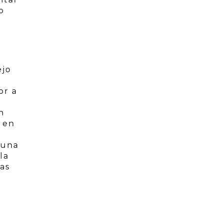
o
ejo
or a
n
a en
 una
la
as