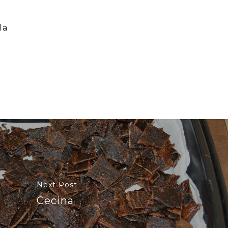
da
Next Post
Cecina