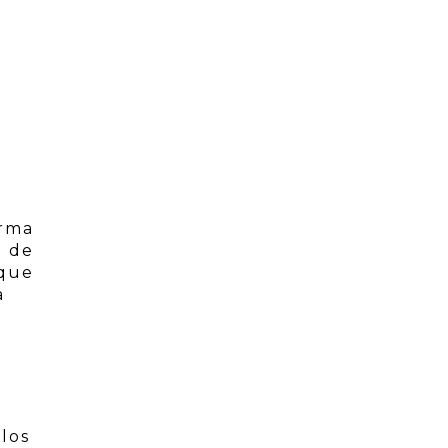
orma
a de
 que
a
 los