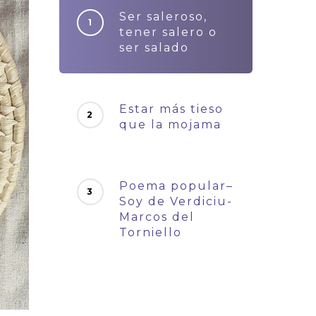
Ser saleroso,
tener salero o
ser salado
Estar más tieso
que la mojama
Poema popular–
Soy de Verdiciu-
Marcos del
Torniello