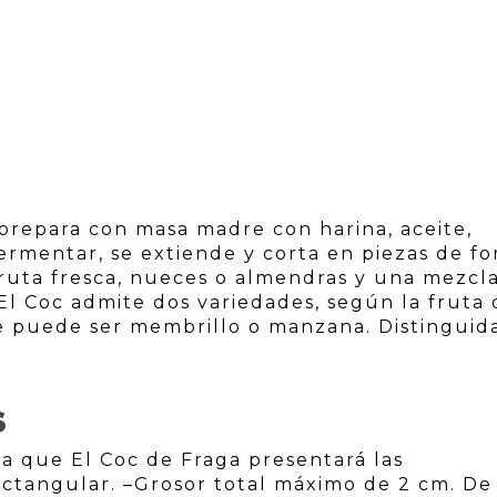
 prepara con masa madre con harina, aceite,
fermentar, se extiende y corta en piezas de f
fruta fresca, nueces o almendras y una mezcl
 El Coc admite dos variedades, según la fruta
ue puede ser membrillo o manzana. Distinguid
S
a que El Coc de Fraga presentará las
rectangular. –Grosor total máximo de 2 cm. De