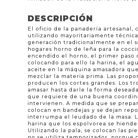
DESCRIPCIÓN
El oficio de la panadería artesanal,
utilizando mayoritariamente técnica
generación tradicionalmente en el s
hogares horno de leña para la cocci
encendido el horno, el primer paso 
colocando para ello la harina, el ag
aceite en la máquina amasadora que
mezclar la materia prima. Las propo
producen los cortes grandes. Los tr
amasar hasta darle la forma desead
que requiere de una buena coordina
intervienen. A medida que se prepar
colocan en bandejas y se dejan repo
interrumpa el leudado de la masa. L
harina que los espolvorea se hiende 
Utilizando la pala, se colocan las pi
no se utiliza temporizador, porque c