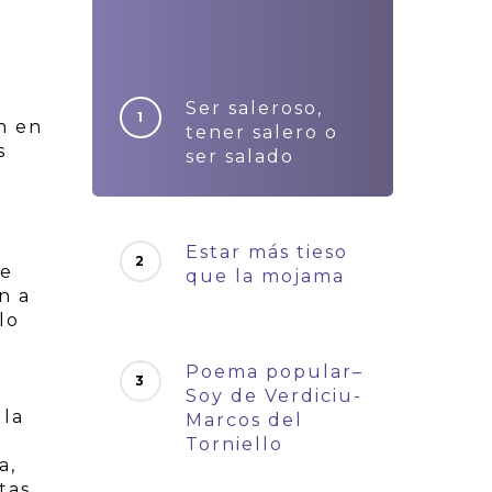
Ser saleroso,
n en
tener salero o
s
ser salado
Estar más tieso
se
que la mojama
n a
lo
Poema popular–
Soy de Verdiciu-
 la
Marcos del
Torniello
a,
tas