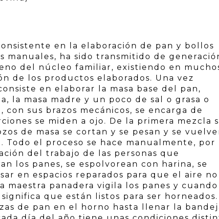
 consistente en la elaboración de pan y bollos
s manuales, ha sido transmitido de generació
eno del núcleo familiar, existiendo en mucho
ón de los productos elaborados. Una vez
consiste en elaborar la masa base del pan,
ua, la masa madre y un poco de sal o grasa o
, con sus brazos mecánicos, se encarga de
rciones se miden a ojo. De la primera mezcla 
ozos de masa se cortan y se pesan y se vuelve
a. Todo el proceso se hace manualmente, por 
ción del trabajo de las personas que
an los panes, se espolvorean con harina, se
sar en espacios reparados para que el aire no
a maestra panadera vigila los panes y cuando
significa que están listos para ser horneados.
ezas de pan en el horno hasta llenar la bandej
ada día del año tiene unas condiciones distin