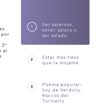
Ser saleroso,
es
tener salero o
 por
ser salado
 3º
n al
e
Estar más tieso
que la mojama
Poema popular–
Soy de Verdiciu-
Marcos del
Torniello