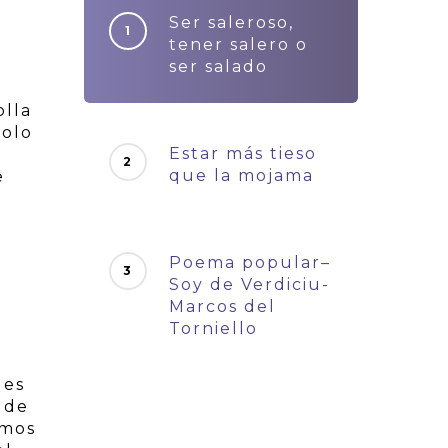
Ser saleroso,
tener salero o
ser salado
olla
dolo
Estar más tieso
que la mojama
e
Poema popular–
Soy de Verdiciu-
Marcos del
Torniello
des
 de
amos