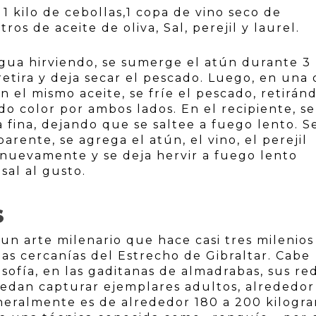
 1 kilo de cebollas,1 copa de vino seco de
tros de aceite de oliva, Sal, perejil y laurel.
agua hirviendo, se sumerge el atún durante 3
retira y deja secar el pescado. Luego, en una 
 en el mismo aceite, se fríe el pescado, retirán
o color por ambos lados. En el recipiente, se
a fina, dejando que se saltee a fuego lento. S
arente, se agrega el atún, el vino, el perejil
e nuevamente y se deja hervir a fuego lento
al al gusto.
S
un arte milenario que hace casi tres milenios
las cercanías del Estrecho de Gibraltar. Cabe
ilosofía, en las gaditanas de almadrabas, sus re
uedan capturar ejemplares adultos, alrededor
neralmente es de alrededor 180 a 200 kilogr