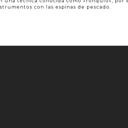
on una técnica conocida como «ronquío», por 
 instrumentos con las espinas de pescado.