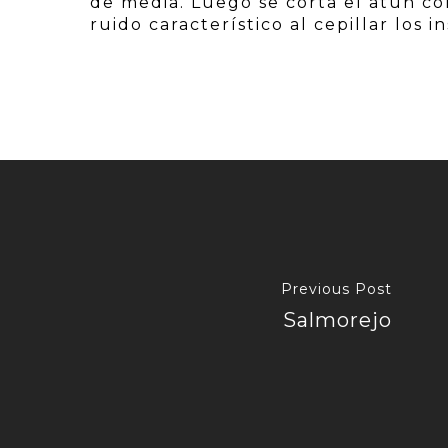
de media. Luego se corta el atún c
ruido característico al cepillar los
Previous Post
Salmorejo