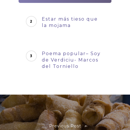
Estar más tieso que
la mojama
Poema popular– Soy
de Verdiciu- Marcos
del Torniello
Previous Post