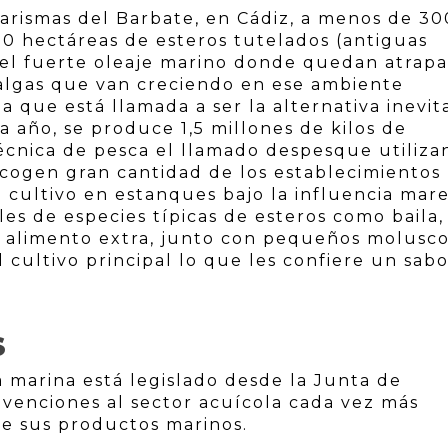
arismas del Barbate, en Cádiz, a menos de 30
00 hectáreas de esteros tutelados (antiguas
y el fuerte oleaje marino donde quedan atrap
algas que van creciendo en ese ambiente
a que está llamada a ser la alternativa inevit
 año, se produce 1,5 millones de kilos de
écnica de pesca el llamado despesque utiliz
acogen gran cantidad de los establecimientos
l cultivo en estanques bajo la influencia mare
es de especies típicas de esteros como baila,
n alimento extra, junto con pequeños molusco
l cultivo principal lo que les confiere un sabo
S
a marina está legislado desde la Junta de
enciones al sector acuícola cada vez más
de sus productos marinos.