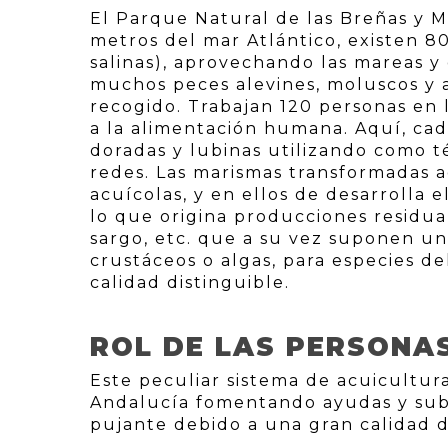
El Parque Natural de las Breñas y M
metros del mar Atlántico, existen 8
salinas), aprovechando las mareas 
muchos peces alevines, moluscos y 
recogido. Trabajan 120 personas en l
a la alimentación humana. Aquí, cada
doradas y lubinas utilizando como t
redes. Las marismas transformadas 
acuícolas, y en ellos de desarrolla e
lo que origina producciones residual
sargo, etc. que a su vez suponen u
crustáceos o algas, para especies de
calidad distinguible.
ROL DE LAS PERSONA
Este peculiar sistema de acuicultur
Andalucía fomentando ayudas y subv
pujante debido a una gran calidad 