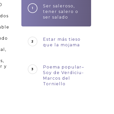
0
Ser saleroso,
tener salero o
ados
ser salado
able
ando
Estar más tieso
que la mojama
al,
s,
r y
Poema popular–
Soy de Verdiciu-
Marcos del
Torniello