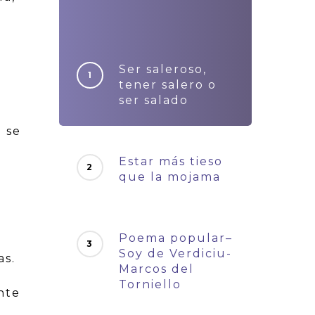
Ser saleroso,
tener salero o
ser salado
n se
Estar más tieso
que la mojama
Poema popular–
Soy de Verdiciu-
as.
Marcos del
Torniello
nte