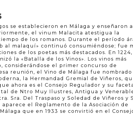
S
egos se establecieron en Málaga y enseñaron a
riormente, el vinum Malacita atestigua la
 tiempo de los romanos. Durante el período á
rab al malaquí» continuó consumiéndose; fue
iones de los poetas más destacados. En 1224,
nizó la «Batalla de los Vinos». Los vinos más
o, considerándose el primer concurso de
 esa reunión, el Vino de Málaga fue nombrado
 moderna, la Hermandad Gremial de Viñeros, q
 que ahora es el Consejo Regulador y su facet
tal de Ntro Muy Ilustres, Antigua y Venerabl
a. Sra. Del Traspaso y Soledad de Viñeros y S
0, aparece el Reglamento de la Asociación de
Málaga que en 1933 se convirtió en el Consej