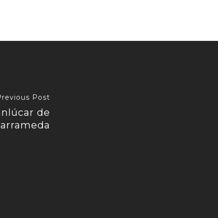
Previous Post
anlúcar de
arrameda