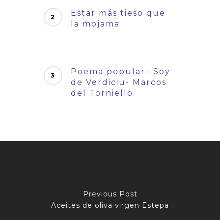
Estar más tieso que
la mojama
Poema popular– Soy
de Verdiciu- Marcos
del Torniello
Previous Post
Aceites de oliva virgen Estepa