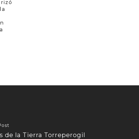
erizó
la
ón
a
Post
s de la Tierra Torreperogil