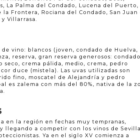
os, La Palma del Condado, Lucena del Puerto,
e la Frontera, Rociana del Condado, San Juan
y Villarrasa.
s de vino: blancos (joven, condado de Huelva,
ianza, reserva, gran reserva generosos: condad
ido seco, crema pálida, medio, crema, pedro
icor duce (mistela). Las uvas utilizadas son
rido fino, moscatel de Alejandría y pedro
al es zalema con más del 80%, nativa de la z
a.
S
ña en la región en fechas muy tempranas,
 llegando a competir con los vinos de Sevill
eccionistas. Ya en el siglo XV comienza a