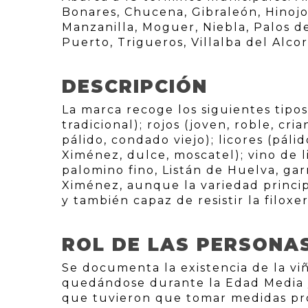
Bonares, Chucena, Gibraleón, Hinoj
Manzanilla, Moguer, Niebla, Palos d
Puerto, Trigueros, Villalba del Alcor 
DESCRIPCIÓN
La marca recoge los siguientes tipo
tradicional); rojos (joven, roble, cr
pálido, condado viejo); licores (pál
Ximénez, dulce, moscatel); vino de l
palomino fino, Listán de Huelva, gar
Ximénez, aunque la variedad princip
y también capaz de resistir la filoxer
ROL DE LAS PERSONA
Se documenta la existencia de la vi
quedándose durante la Edad Media y
que tuvieron que tomar medidas prot