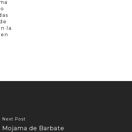
ama
lo
das
 de
n la
 en
Next Post
Mojama de Barbate