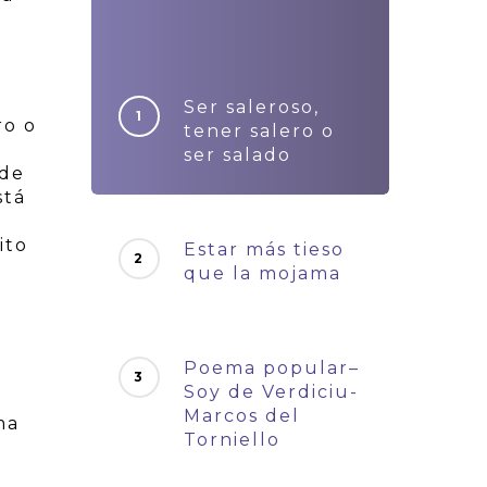
Ser saleroso,
ro o
tener salero o
ser salado
 de
stá
ito
Estar más tieso
que la mojama
Poema popular–
Soy de Verdiciu-
Marcos del
ma
Torniello