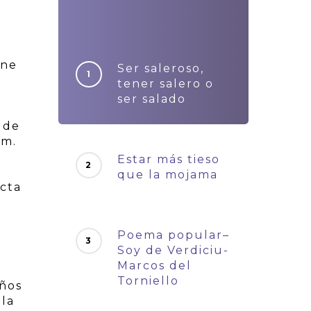
ene
Ser saleroso,
tener salero o
ser salado
 de
cm.
Estar más tieso
que la mojama
acta
Poema popular–
Soy de Verdiciu-
Marcos del
Torniello
años
lla