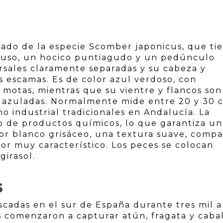
scado de la especie Scomber japonicus, que ti
huso, un hocico puntiagudo y un pedúnculo
rsales claramente separadas y su cabeza y
 escamas. Es de color azul verdoso, con
 motas, mientras que su vientre y flancos son
s azuladas. Normalmente mide entre 20 y 30 
o industrial tradicionales en Andalucía. La
so de productos químicos, lo que garantiza un
or blanco grisáceo, una textura suave, comp
bor muy característico. Los peces se colocan
girasol.
S
escadas en el sur de España durante tres mil 
os comenzaron a capturar atún, fragata y caba