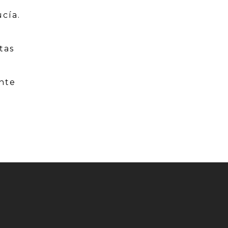
ucía.
tas
nte