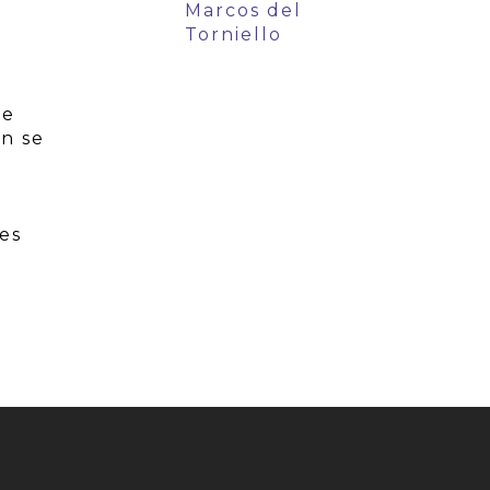
Marcos del
Torniello
ue
ón se
es