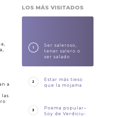
LOS MÁS VISITADOS
ea,
Ser saleroso,
a,
tener salero o
s
ser salado
Estar más tieso
an a
que la mojama
 las
tro
Poema popular–
Soy de Verdiciu-