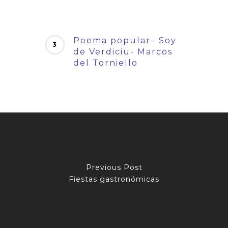
Poema popular– Soy
de Verdiciu- Marcos
del Torniello
Previous Post
Fiestas gastronómicas