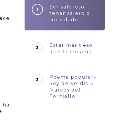
,
Ser saleroso,
tener salero o
rece
ser salado
Estar más tieso
que la mojama
Poema popular–
Soy de Verdiciu-
Marcos del
Torniello
» ha
el