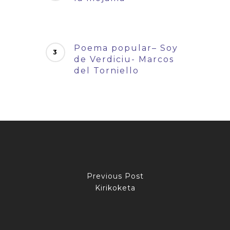
Poema popular– Soy
de Verdiciu- Marcos
del Torniello
Previous Post
Kirikoketa