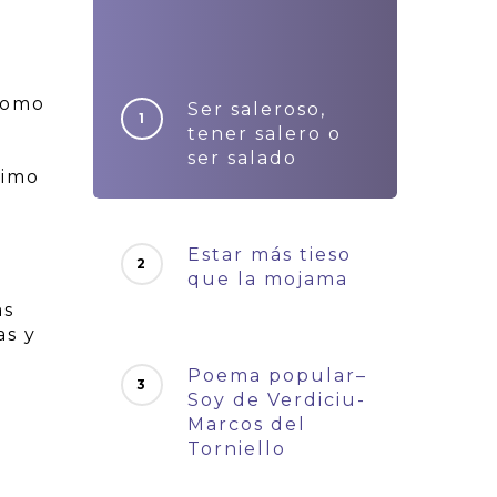
 como
Ser saleroso,
tener salero o
ser salado
ximo
Estar más tieso
que la mojama
as
as y
Poema popular–
Soy de Verdiciu-
Marcos del
Torniello