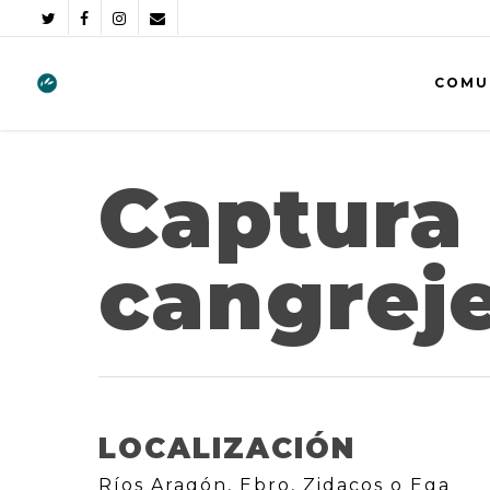
COMU
Captura
cangrej
LOCALIZACIÓN
Ríos Aragón, Ebro, Zidacos o Ega