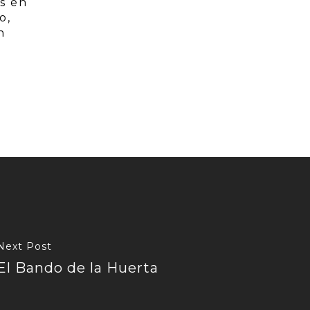
es en
o,
n
Next Post
El Bando de la Huerta