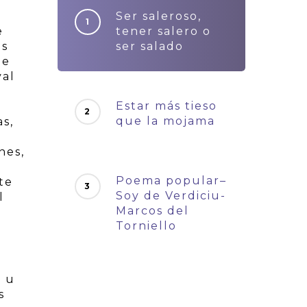
Ser saleroso,
e
tener salero o
Es
ser salado
de
val
Estar más tieso
que la mojama
as,
nes,
Poema popular–
te
Soy de Verdiciu-
l
Marcos del
Torniello
a u
s