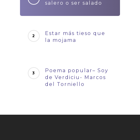
salero o ser salado
Estar más tieso que
la mojama
Poema popular– Soy
de Verdiciu- Marcos
del Torniello