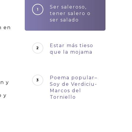
Ser saleroso,
tener salero o
ser salado
n en
Estar más tieso
que la mojama
Poema popular–
ón y
Soy de Verdiciu-
Marcos del
o y
Torniello