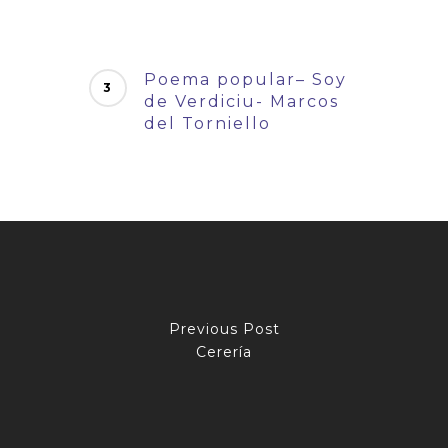
Poema popular– Soy
de Verdiciu- Marcos
del Torniello
Previous Post
Cerería