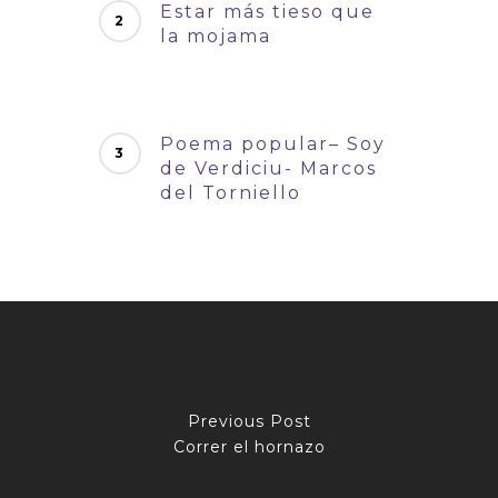
Estar más tieso que
la mojama
Poema popular– Soy
de Verdiciu- Marcos
del Torniello
Previous Post
Correr el hornazo