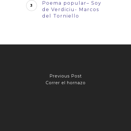
Poema popular– Soy
de Verdiciu- Marcos
del Torniello
Previous Post
Correr el hornazo