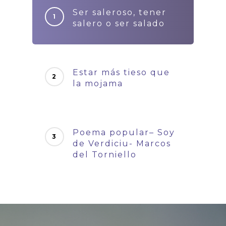
Ser saleroso, tener
salero o ser salado
Estar más tieso que
la mojama
Poema popular– Soy
de Verdiciu- Marcos
del Torniello