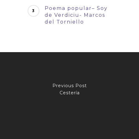
Poema popular– Soy
de Verdiciu- Marcos
del Torniello
Previous Post
Cestería