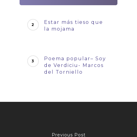
Estar más tieso que
la mojama
Poema popular– Soy
de Verdiciu- Marcos
del Torniello
Previous Post