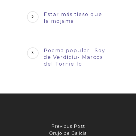
Estar más tieso que
la mojama
Poema popular– Soy
de Verdiciu- Marcos
del Torniello
Previous Post
Orujo de Galicia