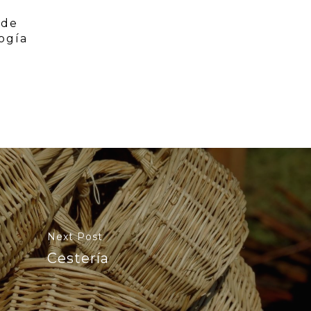
 de
ogía
Next Post
Cestería