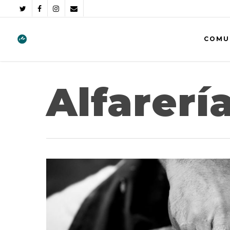
COMU
Alfarerí