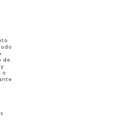
nto
 todo
a
o de
 y
, o
rante
y
es