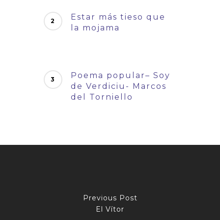
Estar más tieso que
la mojama
Poema popular– Soy
de Verdiciu- Marcos
del Torniello
Previous Post
El Vítor