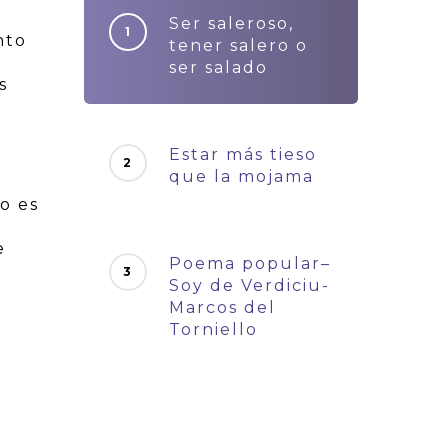
Ser saleroso,
nto
tener salero o
ser salado
s
Estar más tieso
que la mojama
jo es
e
Poema popular–
Soy de Verdiciu-
Marcos del
Torniello