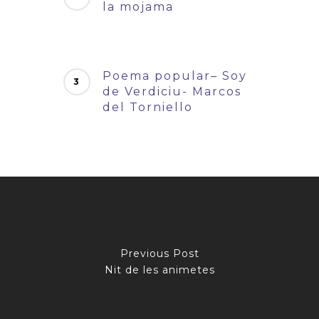
la mojama
Poema popular– Soy
de Verdiciu- Marcos
del Torniello
Previous Post
Nit de les animetes