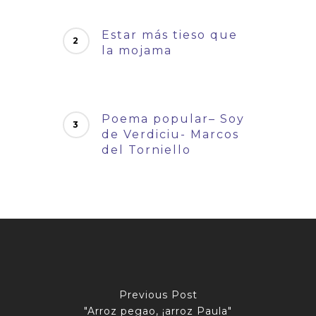
Estar más tieso que
la mojama
Poema popular– Soy
de Verdiciu- Marcos
del Torniello
Previous Post
"Arroz pegao, ¡arroz Paula"