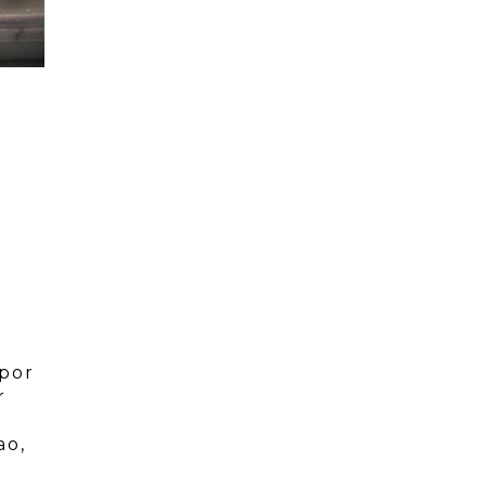
 por
r
ao,