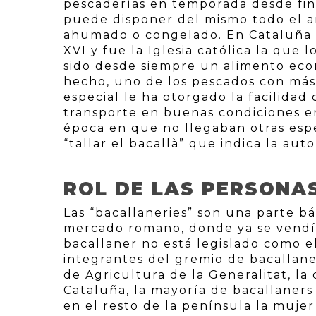
pescaderías en temporada desde fin
puede disponer del mismo todo el a
ahumado o congelado. En Cataluña s
XVI y fue la Iglesia católica la que
sido desde siempre un alimento eco
hecho, uno de los pescados con más
especial le ha otorgado la facilida
transporte en buenas condiciones en
época en que no llegaban otras espe
“tallar el bacallà” que indica la au
ROL DE LAS PERSONA
Las “bacallaneries” son una parte b
mercado romano, donde ya se vendía
bacallaner no está legislado como el
integrantes del gremio de bacallan
de Agricultura de la Generalitat, la 
Cataluña, la mayoría de bacallaner
en el resto de la península la muje