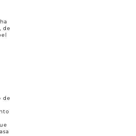
o
 ha
, de
pel
u
a
l
o de
nto
que
asa