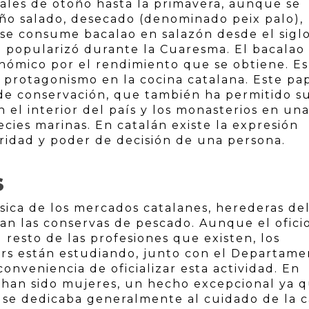
ales de otoño hasta la primavera, aunque se
ño salado, desecado (denominado peix palo),
e consume bacalao en salazón desde el sigl
 lo popularizó durante la Cuaresma. El bacalao
nómico por el rendimiento que se obtiene. Es
 protagonismo en la cocina catalana. Este pa
d de conservación, que también ha permitido s
 el interior del país y los monasterios en un
cies marinas. En catalán existe la expresión
toridad y poder de decisión de una persona.
S
ásica de los mercados catalanes, herederas de
n las conservas de pescado. Aunque el ofici
 resto de las profesiones que existen, los
ers están estudiando, junto con el Departame
conveniencia de oficializar esta actividad. En
s han sido mujeres, un hecho excepcional ya 
r se dedicaba generalmente al cuidado de la c