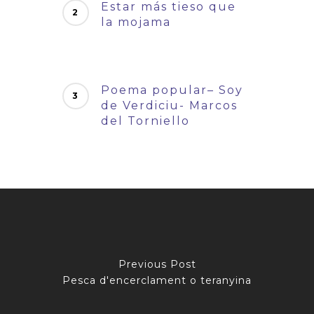
Estar más tieso que
la mojama
Poema popular– Soy
de Verdiciu- Marcos
del Torniello
Previous Post
Pesca d'encerclament o teranyina