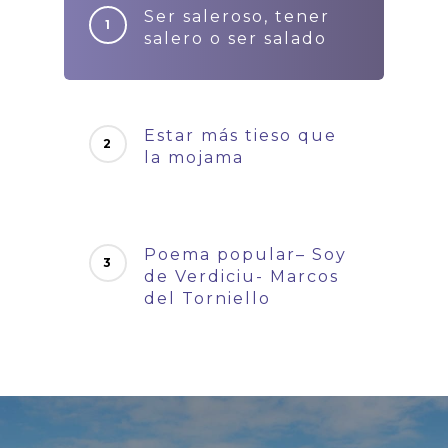
Ser saleroso, tener
salero o ser salado
Estar más tieso que
la mojama
Poema popular– Soy
de Verdiciu- Marcos
del Torniello