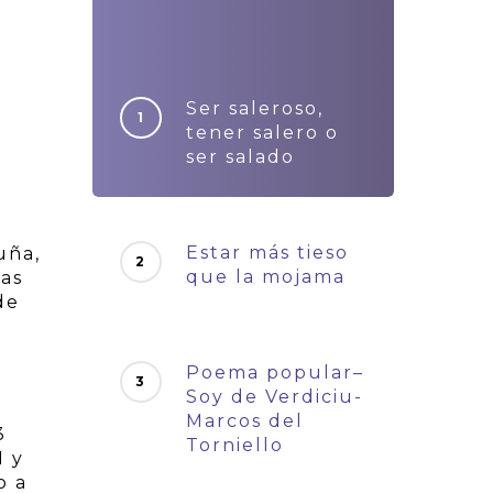
Ser saleroso,
tener salero o
ser salado
Estar más tieso
uña,
que la mojama
das
de
Poema popular–
Soy de Verdiciu-
Marcos del
3
Torniello
1 y
o a