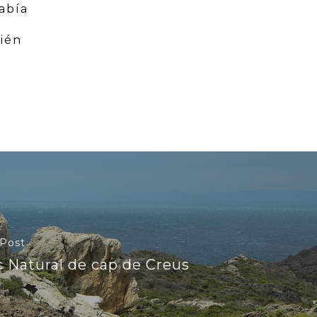
había
ién
 Post
c Natural de cap de Creus