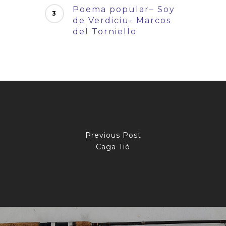
Poema popular– Soy
de Verdiciu- Marcos
del Torniello
Previous Post
Caga Tió