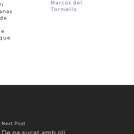
Marcos del
VI
Torniello
manas
 de
de
 que
Next Post
De pa sucat amb oli