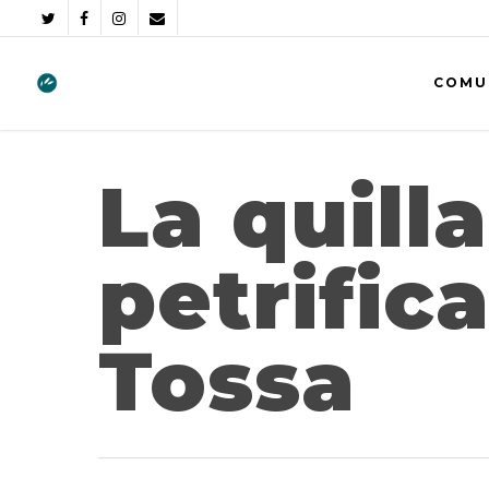
COMU
La quilla
petrific
Tossa