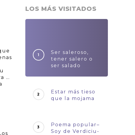
LOS MÁS VISITADOS
 que
Ser saleroso,
enas
tener salero o
y
ser salado
Su
ra …
a
Estar más tieso
que la mojama
Poema popular–
Soy de Verdiciu-
Los