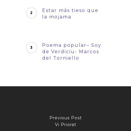
Estar más tieso que
la mojama
Poema popular– Soy
de Verdiciu- Marcos
del Torniello
Previous Post
Vi Priorat