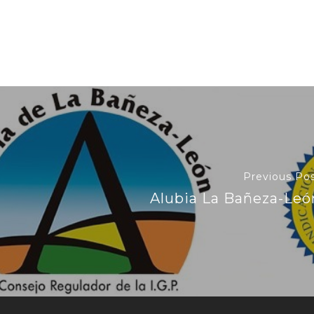
Previous Po
Alubia La Bañeza-Leó