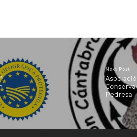
Next Post
st
Asociació
n
Conservac
Pedresa