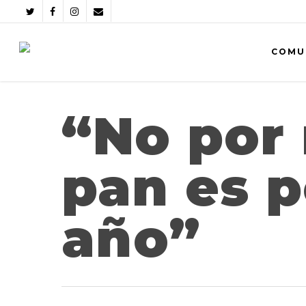
COMU
“No por
pan es p
año”