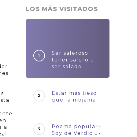
LOS MÁS VISITADOS
Ser saleroso,
n
tener salero o
ior
ser salado
res
Estar más tieso
os
que la mojama
ista
 ante
 en
Poema popular–
e a
Soy de Verdiciu-
eal