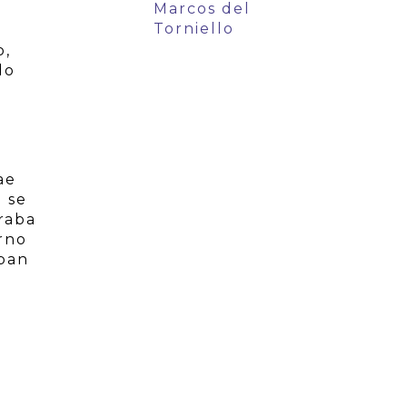
Marcos del
Torniello
o,
do
ae
o se
iraba
orno
 pan