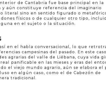
nterior de Cantabria fue base principal en la
 y aún constituye referencia del imaginario
do literal sino en sentido figurado o metafóric
ones físicos o de cualquier otro tipo, inclui
una en el sujeto o la situación.
S
sí en el habla conversacional, lo que retrotr
eferencias campesinas del pasado. En este cas
es agrarias del valle de Liébana, cuya vida g
ereal panificable en las mieses y eras del ent
ido el viejo mundo agrario, aún se elabora el
ncluso en algún caso, como el de Cabezón de
era tradicional.